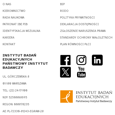
O NAS
BIP
KIEROWNICTWO
RODO
RADA NAUKOWA
POLITYKA PRYWATNOŚCI
PATRONAT IBE PIB
DEKLARACJA DOSTĘPNOŚCI
IDENTYFIKACJA WIZUALNA
ZGŁOSZENIE NARUSZENIA PRAWA
KARIERA
STANDARDY OCHRONY MAŁOLETNICH
KONTAKT
PLAN RÓWNOŚCI PŁCI
INSTYTUT BADAŃ
EDUKACYJNYCH
PAŃSTWOWY INSTYTUT
BADAWCZY
UL. GÓRCZEWSKA 8
01-180 WARSZAWA
TEL.: (22) 24-17-100
NIP: 5250008695
REGON: 000178235
AE: PL-72330-81243-EGRAW-28