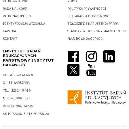
KIEROWNICTWO
RODO
RADA NAUKOWA
POLITYKA PRYWATNOŚCI
PATRONAT IBE PIB
DEKLARACJA DOSTĘPNOŚCI
IDENTYFIKACJA WIZUALNA
ZGŁOSZENIE NARUSZENIA PRAWA
KARIERA
STANDARDY OCHRONY MAŁOLETNICH
KONTAKT
PLAN RÓWNOŚCI PŁCI
INSTYTUT BADAŃ
EDUKACYJNYCH
PAŃSTWOWY INSTYTUT
BADAWCZY
UL. GÓRCZEWSKA 8
01-180 WARSZAWA
TEL.: (22) 24-17-100
NIP: 5250008695
REGON: 000178235
AE: PL-72330-81243-EGRAW-28