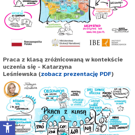
Praca z klasą zróżnicowaną w kontekście
uczenia się
- Katarzyna
Leśniewska (
zobacz prezentację PDF
)
accessibility_new