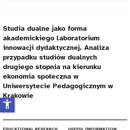
#
Title
Studia dualne jako forma
akademickiego laboratorium
innowacji dydaktycznej. Analiza
przypadku studiów dualnych
drugiego stopnia na kierunku
ekonomia społeczna w
Uniwersytecie Pedagogicznym w
Krakowie
accessibility_new
EDUCATIONAL RESEARCH
USEFUL INFORMATION