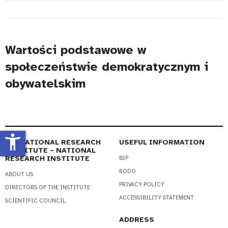
#
Title
Wartości podstawowe w
społeczeństwie demokratycznym i
obywatelskim
accessibility_new
EDUCATIONAL RESEARCH
USEFUL INFORMATION
INSTITUTE – NATIONAL
RESEARCH INSTITUTE
BIP
RODO
ABOUT US
PRIVACY POLICY
DIRECTORS OF THE INSTITUTE
ACCESSIBILITY STATEMENT
SCIENTIFIC COUNCIL
ADDRESS