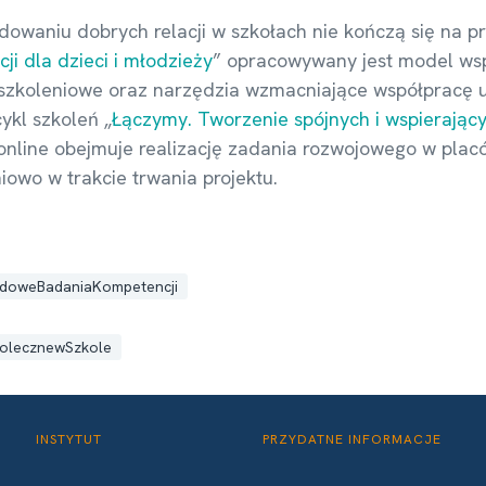
dowaniu dobrych relacji w szkołach nie kończą się na 
i dla dzieci i młodzieży
” opracowywany jest model wspi
szkoleniowe oraz narzędzia wzmacniające współpracę uc
ykl szkoleń „
Łączymy. Tworzenie spójnych i wspierający
w online obejmuje realizację zadania rozwojowego w pl
owo w trakcie trwania projektu.
doweBadaniaKompetencji
olecznewSzkole
INSTYTUT
PRZYDATNE INFORMACJE