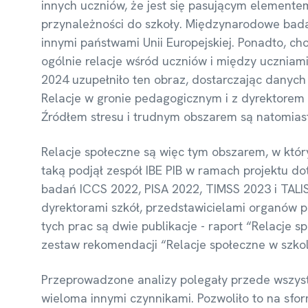
innych uczniów, że jest się pasującym elemente
przynależności do szkoły. Międzynarodowe badan
innymi państwami Unii Europejskiej. Ponadto, cho
ogólnie relacje wśród uczniów i między uczniam
2024 uzupełniło ten obraz, dostarczając danych
Relacje w gronie pedagogicznym i z dyrektorem s
Źródłem stresu i trudnym obszarem są natomiast
Relacje społeczne są więc tym obszarem, w któr
taką podjął zespół IBE PIB w ramach projektu 
badań ICCS 2022, PISA 2022, TIMSS 2023 i TALIS 
dyrektorami szkół, przedstawicielami organów p
tych prac są dwie publikacje - raport “Relacje 
zestaw rekomendacji “Relacje społeczne w szkol
Przeprowadzone analizy polegały przede wszystk
wieloma innymi czynnikami. Pozwoliło to na sf