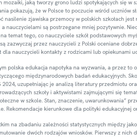
m mozaiki, jaką tworzy grono ludzi spotykających się w
ia pokazują, że w Polsce to poczucie wśród uczniów sła
ć nasilenie zjawiska przemocy w polskich szkołach jest n
i a nauczycielami są postrzegane mniej pozytywnie. Ni
 na temat tego, co nauczyciele szkół podstawowych myślą
ą zazwyczaj przez nauczycieli z Polski oceniane dobrze,
 dla nauczycieli kontakty z rodzicami lub opiekunami u
ym polska edukacja napotyka na wyzwania, a przez to o
dotyczącego międzynarodowych badań edukacyjnych. Sko
2024, uzupełniając je analizą literatury przedmiotu ora
rowadzących szkoły i aktywistami zajmującymi się tema
społeczne w szkole. Stan, znaczenie, uwarunkowania” prz
e. Rekomendacje kierunkowe dla polityki edukacyjnej o
im na zbadaniu zależności statystycznych między jakoś
ormułowanie dwóch rodzajów wniosków. Pierwszy z nich 