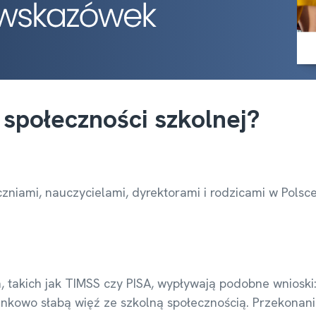
 społeczności szkolnej?
 uczniami, nauczycielami, dyrektorami i rodzicami w Po
akich jak TIMSS czy PISA, wypływają podobne wnioski: u
unkowo słabą więź ze szkolną społecznością. Przekonani