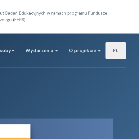
tytut Badań Edukacyjnych w ramach programu Fundusze
znego (FERS).
Wybierz swój j
soby
Wydarzenia
O projekcie
PL