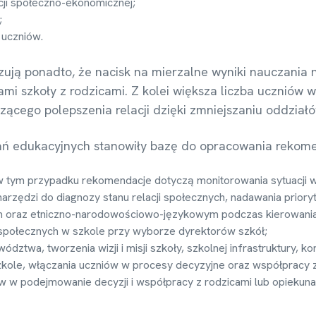
cji społeczno-ekonomicznej;
;
uczniów.
ują ponadto, że nacisk na mierzalne wyniki nauczania ni
jami szkoły z rodzicami. Z kolei większa liczba ucznió
czącego polepszenia relacji dzięki zmniejszaniu oddziałó
ń edukacyjnych stanowiły bazę do opracowania rekomen
w tym przypadku rekomendacje dotyczą monitorowania sytuacji w 
arzędzi do diagnozy stanu relacji społecznych, nadawania priory
 oraz etniczno-narodowościowo-językowym podczas kierowania w
i społecznych w szkole przy wyborze dyrektorów szkół;
dztwa, tworzenia wizji i misji szkoły, szkolnej infrastruktury, 
kole, włączania uczniów w procesy decyzyjne oraz współpracy z
w w podejmowanie decyzji i współpracy z rodzicami lub opiekuna