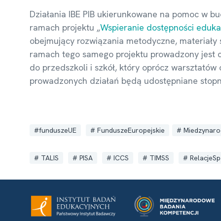
Działania IBE PIB ukierunkowane na pomoc w bu
ramach projektu „
Wspieranie dostępności edukacj
obejmujący rozwiązania metodyczne, materiały 
ramach tego samego projektu prowadzony jest c
do przedszkoli i szkół, który oprócz warsztató
prowadzonych działań będą udostępniane stopni
funduszeUE
FunduszeEuropejskie
Miedzynaro
TALIS
PISA
ICCS
TIMSS
RelacjeSp