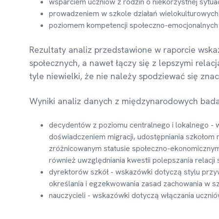
wsparciem uczniów z rodzin o niekorzystnej sytua
prowadzeniem w szkole działań wielokulturowych
poziomem kompetencji społeczno-emocjonalnych 
Rezultaty analiz przedstawione w raporcie wskaz
społecznych, a nawet łączy się z lepszymi relac
tyle niewielki, że nie należy spodziewać się zna
Wyniki analiz danych z międzynarodowych bada
decydentów z poziomu centralnego i lokalnego - 
doświadczeniem migracji, udostępniania szkołom n
zróżnicowanym statusie społeczno-ekonomicznym
również uwzględniania kwestii polepszania relacj
dyrektorów szkół - wskazówki dotyczą stylu przywó
określania i egzekwowania zasad zachowania w sz
nauczycieli - wskazówki dotyczą włączania ucznió