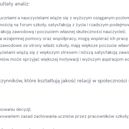
ultaty analiz:
 uczniami a nauczycielami wiąże się z wyższym osiąganym poziom
nością na forum szkoły, satysfakcją z życia i rzadszym podejm
ysfakcją zawodową i poczuciem własnej skuteczności nauczycieli;
a wzajemnej pomocy oraz współpracy, mogą wspierać ich pracę i
 zawodowe ze strony władz szkoły, mają większe poczucie własne
cielami wiążą się z większym stresem i niższą satysfakcją zawo
zniów może sprzyjać większej motywacji i wyższym aspiracjom 
ynników, które kształtują jakość relacji w społecznośc
mowaniu decyzji;
owaniem zasad zachowania uczniów przez pracowników szkoły