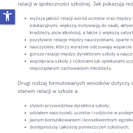
relacji w społeczności szkolnej. Jak pokazują rez
accessibility_new
wyższa jakość relacji wśród uczniów oraz między
edukacyjnymi, większą motywacją do nauki, aktyw
kradzieży, picia alkoholu), a także z większą sat
pozytywne relacje między nauczycielami, oparte n
nauczyciele, którzy wyraźnie odczuwają wsparcie
gorsze relacje między dyrektorem szkoły a nauczy
współpraca szkoły z rodzicami lub opiekunami uc
niepożądanym zachowaniom młodzieży.
Drugi rodzaj formułowanych wniosków dotyczy cz
stanem relacji w szkole a:
stylem przywództwa dyrektora szkoły;
udziałem nauczycieli, uczniów i rodziców w podej
jasnym komunikowaniem i konsekwentnym egzekw
dostępnością i jakością pomieszczeń szkolnych;