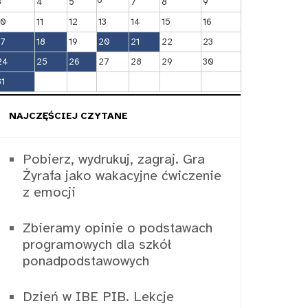
3
4
5
7
8
9
10
11
12
13
14
15
16
17
18
19
20
21
22
23
24
25
26
27
28
29
30
31
NAJCZĘŚCIEJ CZYTANE
Pobierz, wydrukuj, zagraj. Gra
Żyrafa jako wakacyjne ćwiczenie
z emocji
Zbieramy opinie o podstawach
programowych dla szkół
ponadpodstawowych
Dzień w IBE PIB. Lekcje