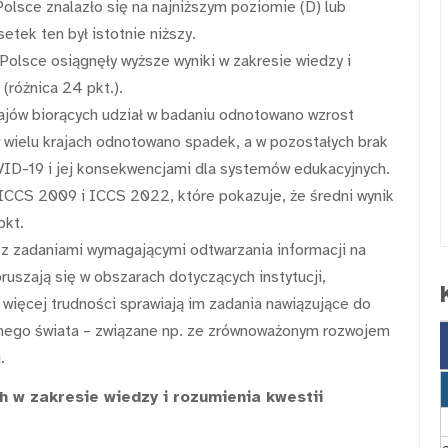
olsce znalazło się na najniższym poziomie (D) lub
etek ten był istotnie niższy.
Polsce osiągnęły wyższe wyniki w zakresie wiedzy i
(różnica 24 pkt.).
jów biorących udział w badaniu odnotowano wzrost
 wielu krajach odnotowano spadek, a w pozostałych brak
ID-19 i jej konsekwencjami dla systemów edukacyjnych.
 ICCS 2009 i ICCS 2022, które pokazuje, że średni wynik
pkt.
 z zadaniami wymagającymi odtwarzania informacji na
szają się w obszarach dotyczących instytucji,
więcej trudności sprawiają im zadania nawiązujące do
nego świata – związane np. ze zrównoważonym rozwojem
.
h w zakresie wiedzy i rozumienia kwestii