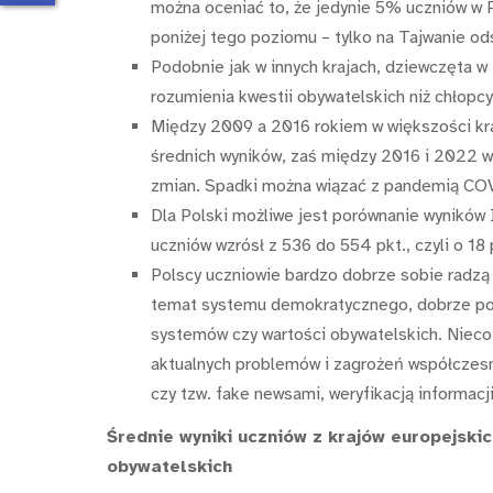
można oceniać to, że jedynie 5% uczniów w P
poniżej tego poziomu – tylko na Tajwanie ods
Podobnie jak w innych krajach, dziewczęta w 
rozumienia kwestii obywatelskich niż chłopcy 
Między 2009 a 2016 rokiem w większości kra
średnich wyników, zaś między 2016 i 2022 w
zmian. Spadki można wiązać z pandemią COV
Dla Polski możliwe jest porównanie wyników
uczniów wzrósł z 536 do 554 pkt., czyli o 18 
Polscy uczniowie bardzo dobrze sobie radzą
temat systemu demokratycznego, dobrze poru
systemów czy wartości obywatelskich. Nieco 
aktualnych problemów i zagrożeń współczes
czy tzw. fake newsami, weryfikacją informacji
Średnie wyniki uczniów z krajów europejskic
obywatelskich