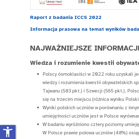
Raport z badania ICCS 2022
Informacja prasowa na temat wyników bad
NAJWAŻNIEJSZE INFORMACJ
Wiedza i rozumienie kwestii obywat
Polscy ósmoklasiści w 2022 roku uzyskali je
wiedzy i rozumienia kwestii obywatelskich sp
Tajwanu (583 pkt.) i Szwecji (565 pkt.). Pols
się na trzecim miejscu (różnica wyniku Polski 
Wyniki polskich uczniów w porównaniu z inn
umiejętności uczniów jest w Polsce wyrównany
W badaniu wyróżniono cztery poziomy umiejęt
accessibility_new
W Polsce prawie połowa uczniów (48%) osiąg