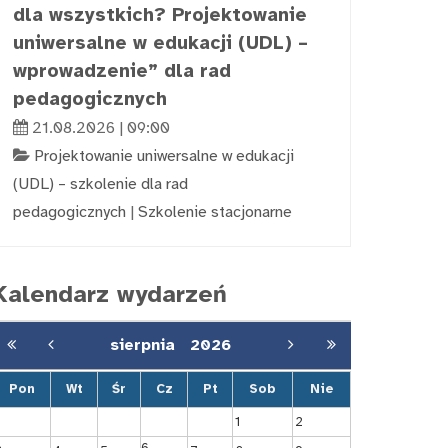
dla wszystkich? Projektowanie
uniwersalne w edukacji (UDL) –
wprowadzenie” dla rad
pedagogicznych
21.08.2026 | 09:00
Projektowanie uniwersalne w edukacji
(UDL) – szkolenie dla rad
pedagogicznych
|
Szkolenie stacjonarne
Kalendarz wydarzeń
sierpnia
2026
Pon
Wt
Śr
Cz
Pt
Sob
Nie
1
2
6