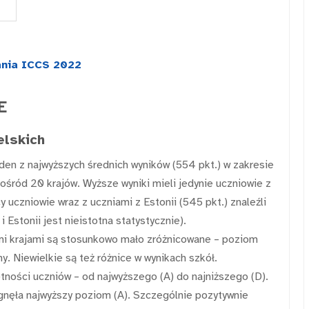
ania ICCS 2022
E
elskich
den z najwyższych średnich wyników (554 pkt.) w zakresie
ośród 20 krajów. Wyższe wyniki mieli jedynie uczniowie z
cy uczniowie wraz z uczniami z Estonii (545 pkt.) znaleźli
i Estonii jest nieistotna statystycznie).
ymi krajami są stosunkowo mało zróżnicowane – poziom
. Niewielkie są też różnice w wynikach szkół.
ności uczniów – od najwyższego (A) do najniższego (D).
nęła najwyższy poziom (A). Szczególnie pozytywnie