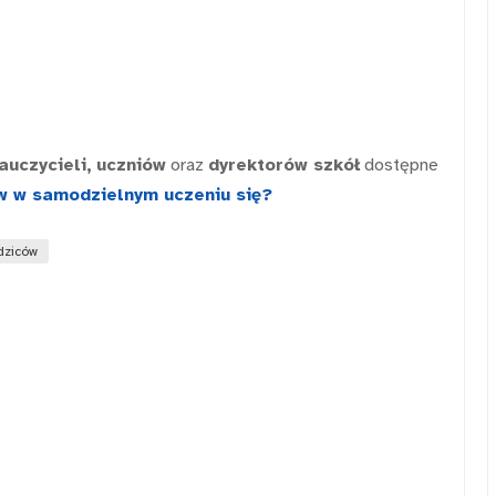
auczycieli,
uczniów
oraz
dyrektorów szkół
dostępne
w w samodzielnym uczeniu się?
dziców