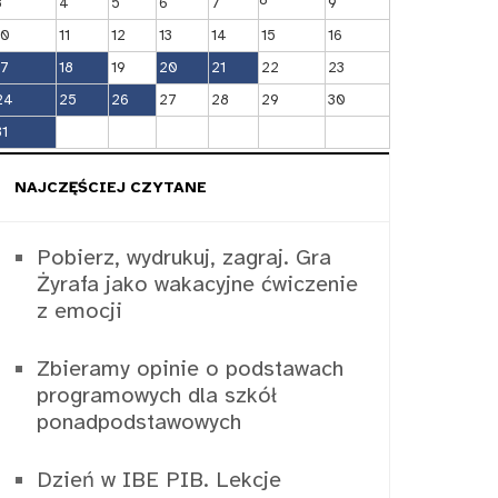
3
4
5
6
7
9
10
11
12
13
14
15
16
17
18
19
20
21
22
23
24
25
26
27
28
29
30
31
NAJCZĘŚCIEJ CZYTANE
Pobierz, wydrukuj, zagraj. Gra
Żyrafa jako wakacyjne ćwiczenie
z emocji
Zbieramy opinie o podstawach
programowych dla szkół
ponadpodstawowych
Dzień w IBE PIB. Lekcje