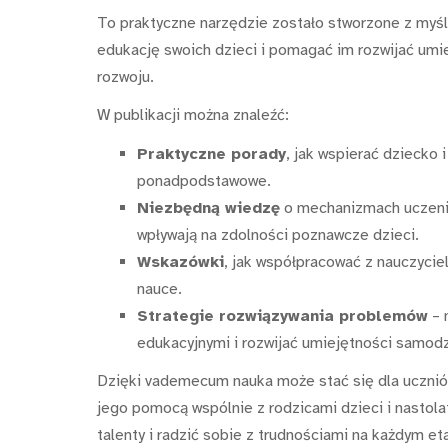
To praktyczne narzędzie zostało stworzone z myślą
edukację swoich dzieci i pomagać im rozwijać umi
rozwoju.
W publikacji można znaleźć:
Praktyczne porady
, jak wspierać dziecko 
ponadpodstawowe.
Niezbędną wiedzę
o mechanizmach uczenia
wpływają na zdolności poznawcze dzieci.
Wskazówki
, jak współpracować z nauczyci
nauce.
Strategie rozwiązywania problemów
– 
edukacyjnymi i rozwijać umiejętności samodz
Dzięki vademecum nauka może stać się dla ucznió
jego pomocą wspólnie z rodzicami dzieci i nastola
talenty i radzić sobie z trudnościami na każdym et