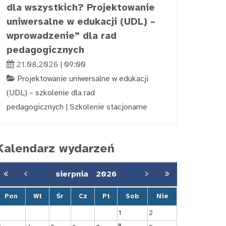
dla wszystkich? Projektowanie
uniwersalne w edukacji (UDL) –
wprowadzenie” dla rad
pedagogicznych
21.08.2026 | 09:00
Projektowanie uniwersalne w edukacji
(UDL) – szkolenie dla rad
pedagogicznych
|
Szkolenie stacjonarne
Kalendarz wydarzeń
sierpnia
2026
Pon
Wt
Śr
Cz
Pt
Sob
Nie
1
2
8