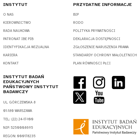
INSTYTUT
PRZYDATNE INFORMACJE
O NAS
BIP
KIEROWNICTWO
RODO
RADA NAUKOWA
POLITYKA PRYWATNOŚCI
PATRONAT IBE PIB
DEKLARACJA DOSTĘPNOŚCI
IDENTYFIKACJA WIZUALNA
ZGŁOSZENIE NARUSZENIA PRAWA
KARIERA
STANDARDY OCHRONY MAŁOLETNICH
KONTAKT
PLAN RÓWNOŚCI PŁCI
INSTYTUT BADAŃ
EDUKACYJNYCH
PAŃSTWOWY INSTYTUT
BADAWCZY
UL. GÓRCZEWSKA 8
01-180 WARSZAWA
TEL.: (22) 24-17-100
NIP: 5250008695
REGON: 000178235