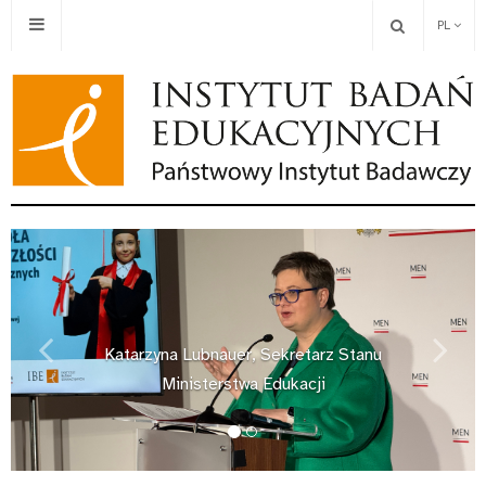
PL
Katarzyna Lubnauer, Sekretarz Stanu
Previous
Next
Ministerstwa Edukacji