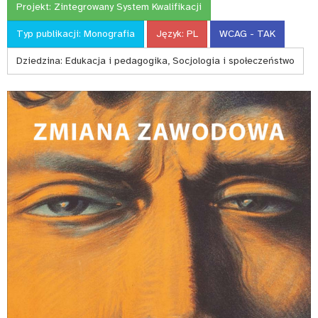
Projekt:
Zintegrowany System Kwalifikacji
Typ publikacji:
Monografia
Język:
PL
WCAG - TAK
Dziedzina:
Edukacja i pedagogika, Socjologia i społeczeństwo