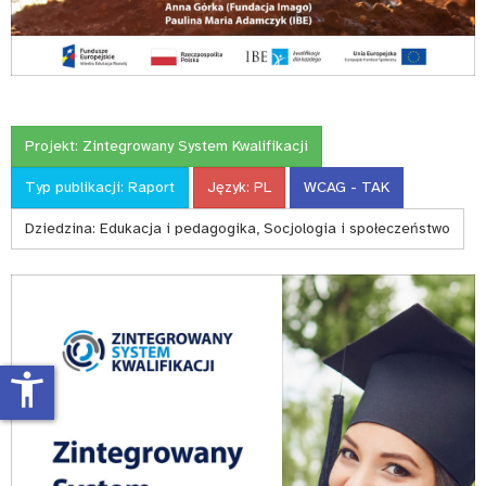
Projekt:
Zintegrowany System Kwalifikacji
Typ publikacji:
Raport
Język:
PL
WCAG - TAK
Dziedzina:
Edukacja i pedagogika, Socjologia i społeczeństwo
accessibility_new