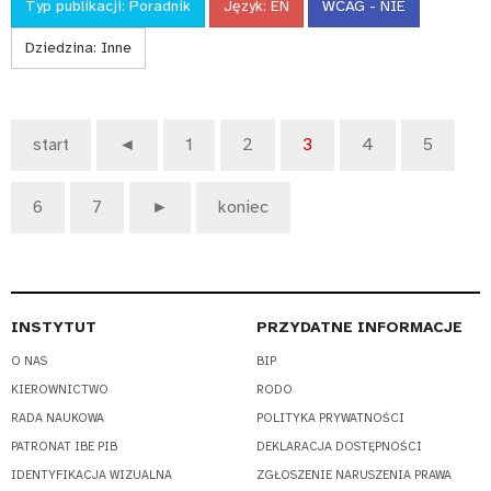
Typ publikacji:
Poradnik
Język:
EN
WCAG - NIE
Dziedzina:
Inne
start
◄
1
2
3
4
5
6
7
►
koniec
INSTYTUT
PRZYDATNE INFORMACJE
O NAS
BIP
KIEROWNICTWO
RODO
RADA NAUKOWA
POLITYKA PRYWATNOŚCI
PATRONAT IBE PIB
DEKLARACJA DOSTĘPNOŚCI
IDENTYFIKACJA WIZUALNA
ZGŁOSZENIE NARUSZENIA PRAWA