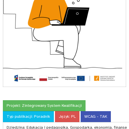
Projekt:
Zintegrowany System Kwalifikacji
Typ publikacji:
Poradnik
Język:
PL
WCAG - TAK
Dziedzina:
Edukacja i pedagogika, Gospodarka, ekonomia, finanse