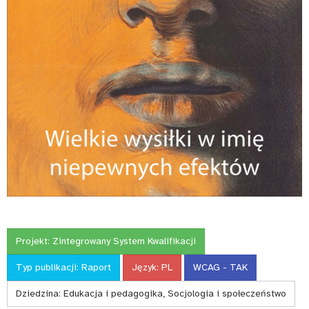
Projekt:
Zintegrowany System Kwalifikacji
Typ publikacji:
Raport
Język:
PL
WCAG - TAK
Dziedzina:
Edukacja i pedagogika, Socjologia i społeczeństwo