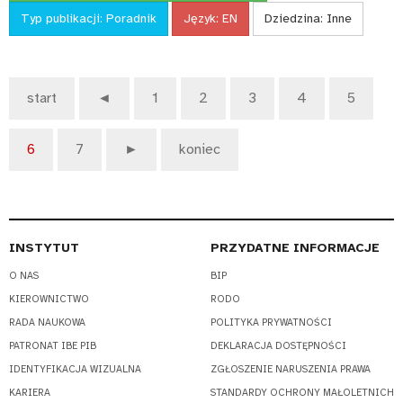
Typ publikacji:
Poradnik
Język:
EN
Dziedzina:
Inne
start
◄
1
2
3
4
5
6
7
►
koniec
INSTYTUT
PRZYDATNE INFORMACJE
O NAS
BIP
KIEROWNICTWO
RODO
RADA NAUKOWA
POLITYKA PRYWATNOŚCI
PATRONAT IBE PIB
DEKLARACJA DOSTĘPNOŚCI
IDENTYFIKACJA WIZUALNA
ZGŁOSZENIE NARUSZENIA PRAWA
KARIERA
STANDARDY OCHRONY MAŁOLETNICH