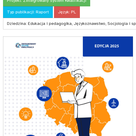
Projekt:
Zintegrowany System Kwalifikacji
Typ publikacji:
Raport
Język:
PL
Dziedzina:
Edukacja i pedagogika, Językoznawstwo, Socjologia i s