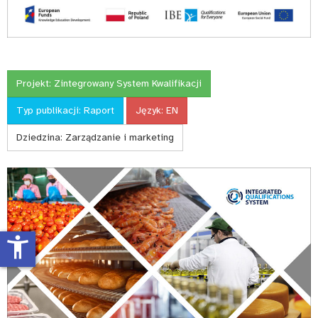
Projekt:
Zintegrowany System Kwalifikacji
Typ publikacji:
Raport
Język:
EN
Dziedzina:
Zarządzanie i marketing
accessibility_new