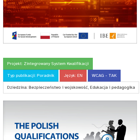
Projekt:
Zintegrowany System Kwalifikacji
Typ publikacji:
Poradnik
Język:
EN
WCAG - TAK
Dziedzina:
Bezpieczeństwo i wojskowość, Edukacja i pedagogika