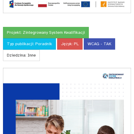
Projekt:
Zintegrowany System Kwalifikacji
Typ publikacji:
Poradnik
Język:
PL
WCAG - TAK
Dziedzina:
Inne