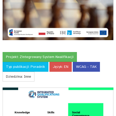
Projekt:
Zintegrowany System Kwalifikacji
Typ publikacji:
Poradnik
Język:
EN
WCAG - TAK
Dziedzina:
Inne