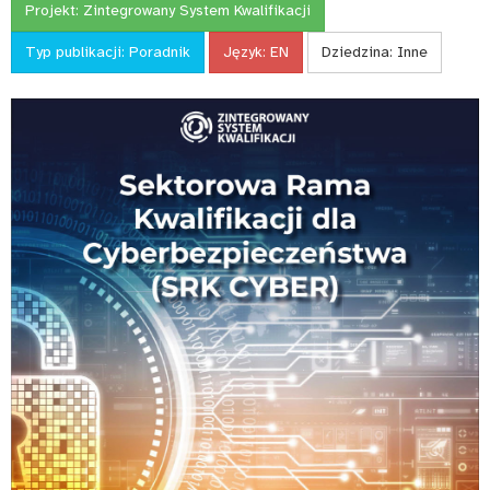
Projekt:
Zintegrowany System Kwalifikacji
Typ publikacji:
Poradnik
Język:
EN
Dziedzina:
Inne