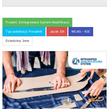
Projekt:
Zintegrowany System Kwalifikacji
Typ publikacji:
Poradnik
Język:
EN
WCAG - NIE
Dziedzina:
Inne