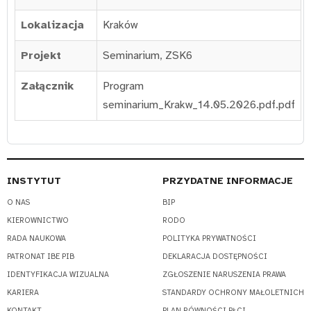
Lokalizacja
Kraków
Projekt
Seminarium
,
ZSK6
Załącznik
Program
seminarium_Krakw_14.05.2026.pdf.pdf
INSTYTUT
PRZYDATNE INFORMACJE
O NAS
BIP
KIEROWNICTWO
RODO
RADA NAUKOWA
POLITYKA PRYWATNOŚCI
PATRONAT IBE PIB
DEKLARACJA DOSTĘPNOŚCI
IDENTYFIKACJA WIZUALNA
ZGŁOSZENIE NARUSZENIA PRAWA
KARIERA
STANDARDY OCHRONY MAŁOLETNICH
KONTAKT
PLAN RÓWNOŚCI PŁCI