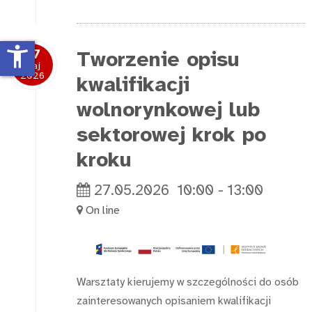
accessibility_new
27
Tworzenie opisu
Maj
2026
kwalifikacji
wolnorynkowej lub
sektorowej krok po
kroku
27.05.2026
10:00
-
13:00
On line
Warsztaty kierujemy w szczególności do osób
zainteresowanych opisaniem kwalifikacji