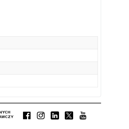
NYCH
AWCZY