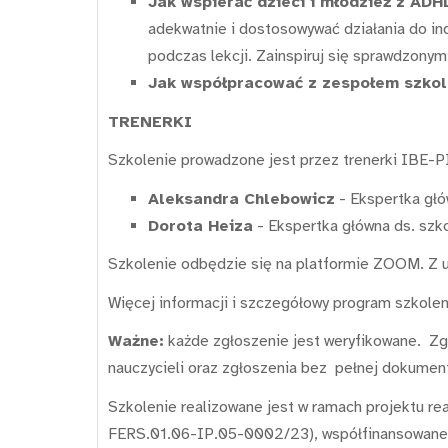
Jak wspierać dzieci i młodzież z ADH
adekwatnie i dostosowywać działania do i
podczas lekcji. Zainspiruj się sprawdzonym
Jak współpracować z zespołem szkol
TRENERKI
Szkolenie prowadzone jest przez trenerki IBE-P
Aleksandra Chlebowicz
- Ekspertka głó
Dorota Heiza
- Ekspertka główna ds. szk
Szkolenie odbędzie się na platformie ZOOM. Z u
Więcej informacji i szczegółowy program szkole
Ważne:
każde zgłoszenie jest weryfikowane. Zg
nauczycieli oraz zgłoszenia bez pełnej dokument
Szkolenie realizowane jest w ramach projektu rea
FERS.01.06-IP.05-0002/23), współfinansowane