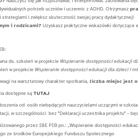
D?
Nauczysz się jak rozpoznawać i interpretować zachowania b
ndywidualnych potrzeb uczniów i uczennic z ADHD. Otrzymasz
pr
i strategiami i zwiększ skuteczność swojej pracy dydaktycznej!
nym i rodzicami?
Uzyskasz praktyczne wskazówki dotyczące ef
IB:
wna ds. szkoleń w projekcie
Wspieranie dostępności edukacji dla
oleń w projekcie
Wspieranie dostępności edukacji dla dzieci i m
wagi na warsztatowy charakter spotkania,
liczba miejsc jest 
nia dostępne są
TUTAJ
łoszenia od osób niebędących nauczycielami uczącymi w szkoła
acji, w szczególności bez "Deklaracji uczestnika projektu" – b
lizowanego przez IBE PIB pn.: „Wspieranie dostępności edukacji 
go ze środków Europejskiego Funduszu Społecznego