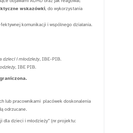
ędące objawami ADHD oraz jak reagować
aktyczne wskazówki
, do wykorzystania
ektywnej komunikacji i wspólnego działania.
 dzieci i młodzieży
, IBE-PIB.
łodzieży
, IBE PIB.
ograniczona.
ch lub pracownikami placówek doskonalenia
ędą odrzucane.
dla dzieci i młodzieży” (nr projektu: