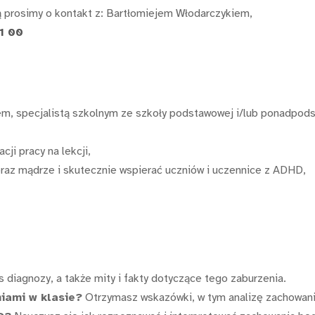
ą prosimy o kontakt z: Bartłomiejem Włodarczykiem,
1 00
lem, specjalistą szkolnym ze szkoły podstawowej i/lub ponadpo
cji pracy na lekcji,
az mądrze i skutecznie wspierać uczniów i uczennice z ADHD,
 diagnozy, a także mity i fakty dotyczące tego zaburzenia.
niami w klasie?
Otrzymasz wskazówki, w tym analizę zachowani