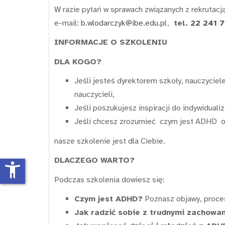
W razie pytań w sprawach związanych z rekrutacj
e-mail:
b.wlodarczyk@ibe.edu.pl
,
tel.
22 241 7
INFORMACJE O SZKOLENIU
DLA KOGO?
Jeśli jesteś dyrektorem szkoły, nauczycie
nauczycieli,
Jeśli poszukujesz inspiracji do indywidualiza
Jeśli chcesz zrozumieć czym jest ADHD or
nasze szkolenie jest dla Ciebie.
DLACZEGO WARTO?
accessibility_new
Podczas szkolenia dowiesz się:
Czym jest ADHD?
Poznasz objawy, proces
Jak radzić sobie z trudnymi zachowa