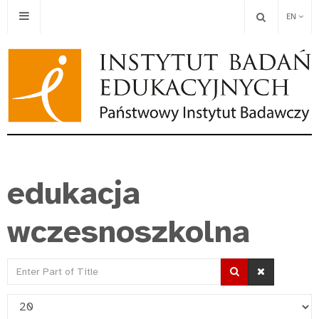
EN
edukacja
wczesnoszkolna
Enter
Part
Display
of