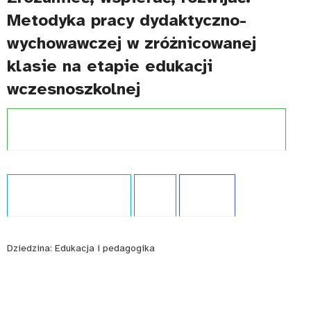
Metodyka pracy dydaktyczno-
wychowawczej w zróżnicowanej
klasie na etapie edukacji
wczesnoszkolnej
Projekt:
Wspieranie dostępności edukacji dla dzieci i młodzieży
Typ publikacji:
Opracowanie
Język:
PL
WCAG - TAK
Dziedzina:
Edukacja i pedagogika