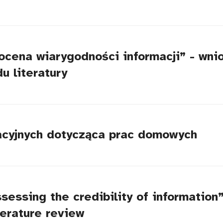
 ocena wiarygodności informacji” - wn
u literatury
acyjnych dotycząca prac domowych
ssessing the credibility of information
terature review