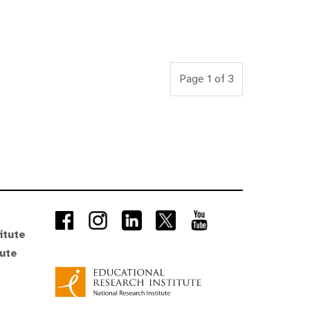
Page 1 of 3
itute
tute