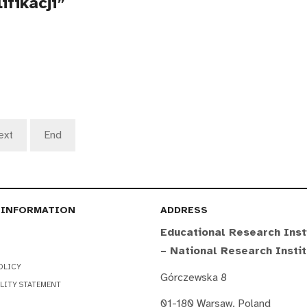
fikacji”
ext
End
 INFORMATION
ADDRESS
Educational Research Inst
– National Research Insti
OLICY
Górczewska 8
LITY STATEMENT
01-180 Warsaw, Poland