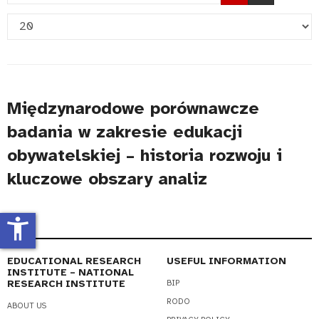
Part
Display
of
#
Title
Międzynarodowe porównawcze
badania w zakresie edukacji
obywatelskiej – historia rozwoju i
kluczowe obszary analiz
accessibility_new
EDUCATIONAL RESEARCH
USEFUL INFORMATION
INSTITUTE – NATIONAL
RESEARCH INSTITUTE
BIP
RODO
ABOUT US