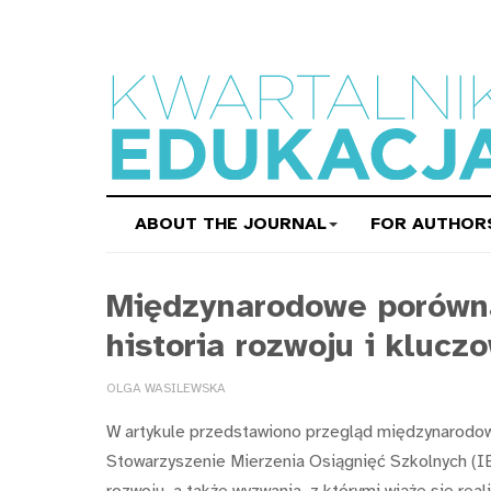
ABOUT THE JOURNAL
FOR AUTHOR
Międzynarodowe porówna
historia rozwoju i klucz
OLGA WASILEWSKA
W artykule przedstawiono przegląd międzynarodow
Stowarzyszenie Mierzenia Osiągnięć Szkolnych (IE
rozwoju, a także wyzwania, z którymi wiąże się r