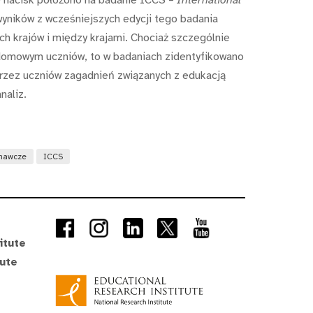
 wyników z wcześniejszych edycji tego badania
h krajów i między krajami. Chociaż szczególnie
 domowym uczniów, to w badaniach zidentyfikowano
przez uczniów zagadnień związanych z edukacją
naliz.
wnawcze
ICCS
itute
tute