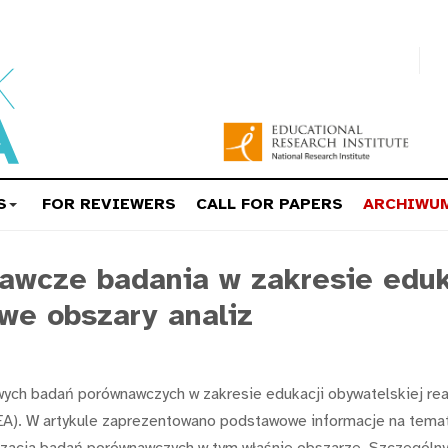
S
FOR REVIEWERS
CALL FOR PAPERS
ARCHIWU
wcze badania w zakresie eduka
owe obszary analiz
ych badań porównawczych w zakresie edukacji obywatelskiej rea
A). W artykule zaprezentowano podstawowe informacje na temat p
ealizacja badań porównawczych w tym właśnie obszarze. Szczególn