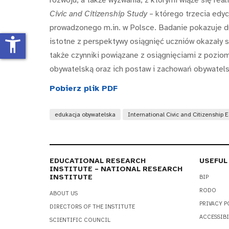
Civic and Citizenship Study
– którego trzecia edyc
prowadzonego m.in. w Polsce. Badanie pokazuje du
accessibility_new
istotne z perspektywy osiągnięć uczniów okazały
także czynniki powiązane z osiągnięciami z pozio
obywatelską oraz ich postaw i zachowań obywatels
Pobierz plik PDF
edukacja obywatelska
International Civic and Citizenship 
EDUCATIONAL RESEARCH
USEFUL
INSTITUTE – NATIONAL RESEARCH
INSTITUTE
BIP
RODO
ABOUT US
PRIVACY P
DIRECTORS OF THE INSTITUTE
ACCESSIBI
SCIENTIFIC COUNCIL