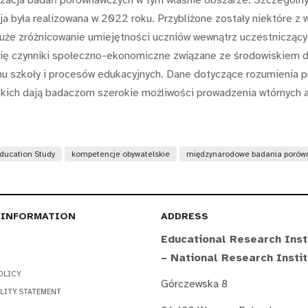
ja była realizowana w 2022 roku. Przybliżone zostały niektóre z
że zróżnicowanie umiejętności uczniów wewnątrz uczestniczącyc
 się czynniki społeczno-ekonomiczne związane ze środowiskiem
mu szkoły i procesów edukacyjnych. Dane dotyczące rozumienia 
kich dają badaczom szerokie możliwości prowadzenia wtórnych a
Education Study
kompetencje obywatelskie
międzynarodowe badania poró
 INFORMATION
ADDRESS
Educational Research Inst
– National Research Insti
OLICY
Górczewska 8
LITY STATEMENT