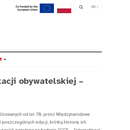
EN
M
cji obywatelskiej –
lizowanych od lat 70. przez Międzynarodowe
oszczególnych edycji, krótką historię ich
y nacisk położono na badanie ICCS –
International