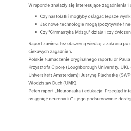
W raporcie znalazły się interesujące zagadnienia i 
Czy nastolatki mogłyby osiągać lepsze wynik
Jak nowe technologie mogą (pozytywnie i ne
Czy "Gimnastyka Mózgu" działa i czy ćwicze
Raport zawiera też obszerną wiedzę z zakresu poz
ciekawych zagadnień.
Polskie tłumaczenie oryginalnego raportu dr Paul
Krzysztofa Ciporę (Loughborough University, UK),
Universiteit Amsterdam)i Justynę Płachetkę (SWP
Włodzisław Duch (UMK).
Pełen raport „Neuronauka i edukacja: Przegląd int
osiągnięć neuronauki” i jego podsumowanie dost