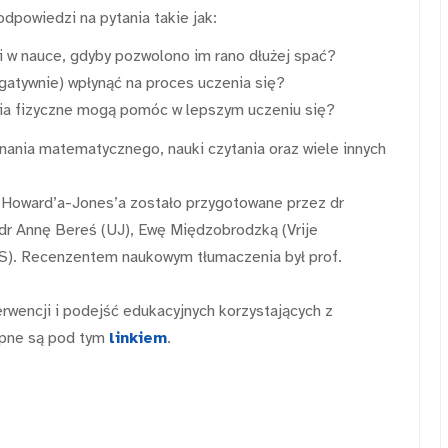
odpowiedzi na pytania takie jak:
i w nauce, gdyby pozwolono im rano dłużej spać?
gatywnie) wpłynąć na proces uczenia się?
nia fizyczne mogą pomóc w lepszym uczeniu się?
nania matematycznego, nauki czytania oraz wiele innych
a Howard’a-Jones’a zostało przygotowane przez dr
 dr Annę Bereś (UJ), Ewę Międzobrodzką (Vrije
S). Recenzentem naukowym tłumaczenia był prof.
erwencji i podejść edukacyjnych korzystających z
ępne są pod tym
linkiem
.