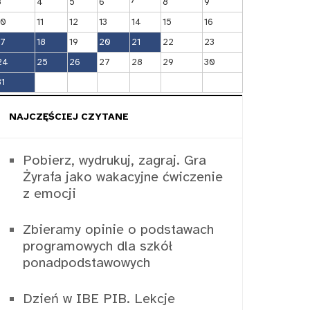
3
4
5
6
8
9
10
11
12
13
14
15
16
17
18
19
20
21
22
23
24
25
26
27
28
29
30
31
NAJCZĘŚCIEJ CZYTANE
Pobierz, wydrukuj, zagraj. Gra
Żyrafa jako wakacyjne ćwiczenie
z emocji
Zbieramy opinie o podstawach
programowych dla szkół
ponadpodstawowych
Dzień w IBE PIB. Lekcje