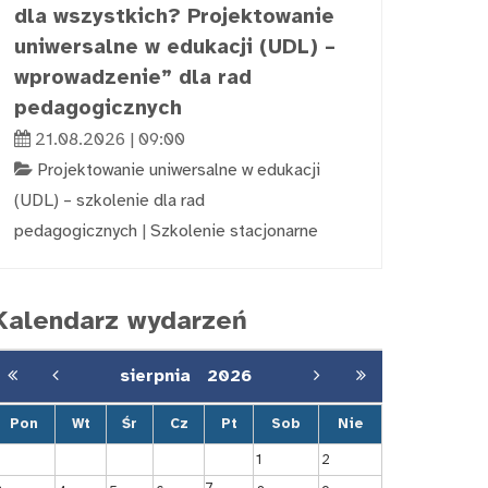
dla wszystkich? Projektowanie
uniwersalne w edukacji (UDL) –
wprowadzenie” dla rad
pedagogicznych
21.08.2026 | 09:00
Projektowanie uniwersalne w edukacji
(UDL) – szkolenie dla rad
pedagogicznych
|
Szkolenie stacjonarne
Kalendarz wydarzeń
sierpnia
2026
Pon
Wt
Śr
Cz
Pt
Sob
Nie
1
2
7