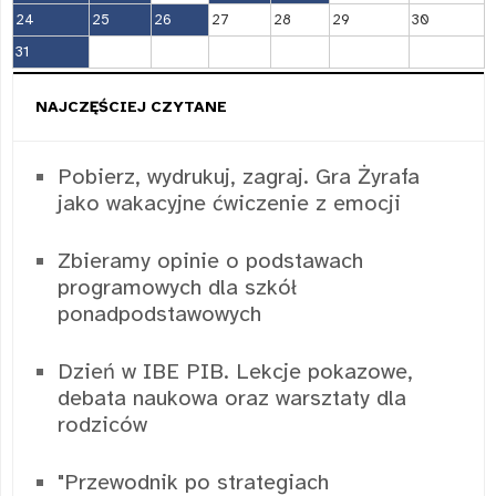
24
25
26
27
28
29
30
31
NAJCZĘŚCIEJ CZYTANE
Pobierz, wydrukuj, zagraj. Gra Żyrafa
jako wakacyjne ćwiczenie z emocji
Zbieramy opinie o podstawach
programowych dla szkół
ponadpodstawowych
Dzień w IBE PIB. Lekcje pokazowe,
debata naukowa oraz warsztaty dla
rodziców
"Przewodnik po strategiach