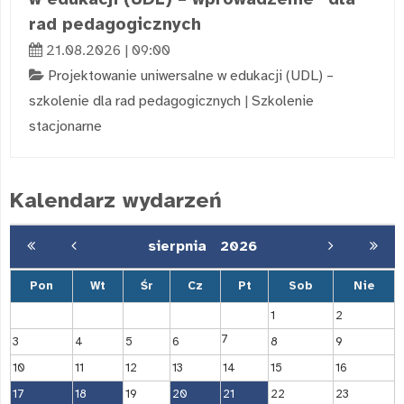
rad pedagogicznych
21.08.2026 | 09:00
Projektowanie uniwersalne w edukacji (UDL) –
szkolenie dla rad pedagogicznych
|
Szkolenie
stacjonarne
Kalendarz wydarzeń
sierpnia
2026
Pon
Wt
Śr
Cz
Pt
Sob
Nie
1
2
7
3
4
5
6
8
9
10
11
12
13
14
15
16
17
18
19
20
21
22
23