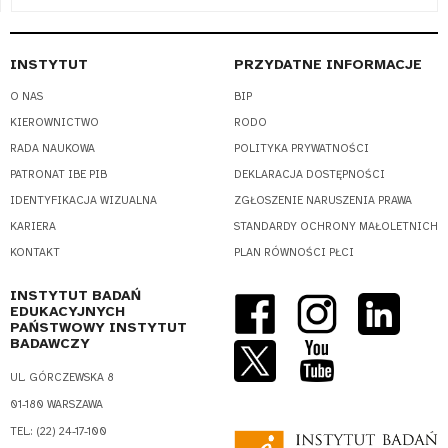
INSTYTUT
PRZYDATNE INFORMACJE
O NAS
BIP
KIEROWNICTWO
RODO
RADA NAUKOWA
POLITYKA PRYWATNOŚCI
PATRONAT IBE PIB
DEKLARACJA DOSTĘPNOŚCI
IDENTYFIKACJA WIZUALNA
ZGŁOSZENIE NARUSZENIA PRAWA
KARIERA
STANDARDY OCHRONY MAŁOLETNICH
KONTAKT
PLAN RÓWNOŚCI PŁCI
INSTYTUT BADAŃ
EDUKACYJNYCH
PAŃSTWOWY INSTYTUT
BADAWCZY
UL. GÓRCZEWSKA 8
01-180 WARSZAWA
TEL.: (22) 24-17-100