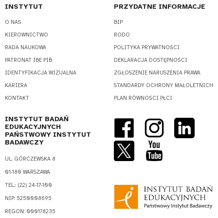
INSTYTUT
PRZYDATNE INFORMACJE
O NAS
BIP
KIEROWNICTWO
RODO
RADA NAUKOWA
POLITYKA PRYWATNOŚCI
PATRONAT IBE PIB
DEKLARACJA DOSTĘPNOŚCI
IDENTYFIKACJA WIZUALNA
ZGŁOSZENIE NARUSZENIA PRAWA
KARIERA
STANDARDY OCHRONY MAŁOLETNICH
KONTAKT
PLAN RÓWNOŚCI PŁCI
INSTYTUT BADAŃ
EDUKACYJNYCH
PAŃSTWOWY INSTYTUT
BADAWCZY
UL. GÓRCZEWSKA 8
01-180 WARSZAWA
TEL.: (22) 24-17-100
NIP: 5250008695
REGON: 000178235