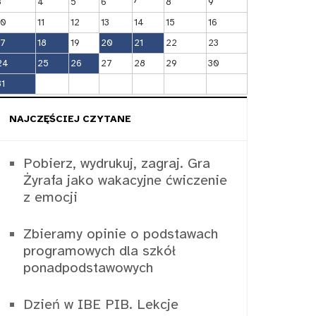
3
4
5
6
8
9
10
11
12
13
14
15
16
17
18
19
20
21
22
23
24
25
26
27
28
29
30
31
NAJCZĘŚCIEJ CZYTANE
Pobierz, wydrukuj, zagraj. Gra
Żyrafa jako wakacyjne ćwiczenie
z emocji
Zbieramy opinie o podstawach
programowych dla szkół
ponadpodstawowych
Dzień w IBE PIB. Lekcje