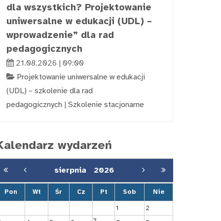
dla wszystkich? Projektowanie
uniwersalne w edukacji (UDL) –
wprowadzenie” dla rad
pedagogicznych
21.08.2026 | 09:00
Projektowanie uniwersalne w edukacji
(UDL) – szkolenie dla rad
pedagogicznych
|
Szkolenie stacjonarne
Kalendarz wydarzeń
sierpnia
2026
Pon
Wt
Śr
Cz
Pt
Sob
Nie
1
2
7