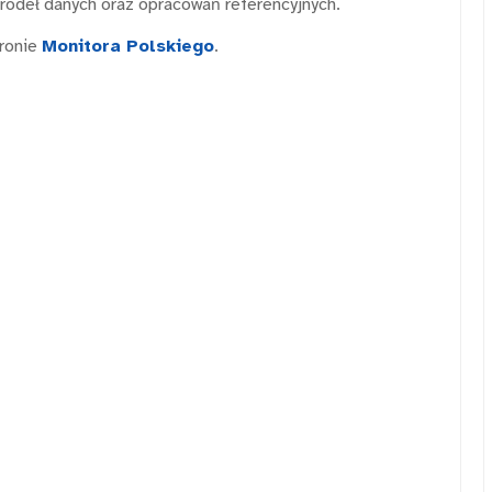
źródeł danych oraz opracowań referencyjnych.
tronie
Monitora Polskiego
.