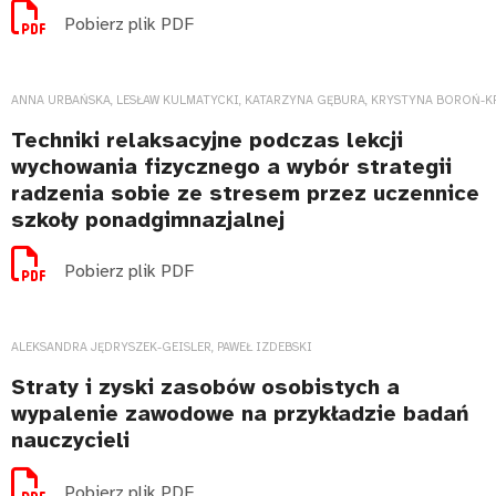
Pobierz plik PDF
ANNA URBAŃSKA, LESŁAW KULMATYCKI, KATARZYNA GĘBURA, KRYSTYNA BOROŃ-K
Techniki relaksacyjne podczas lekcji
wychowania fizycznego a wybór strategii
radzenia sobie ze stresem przez uczennice
szkoły ponadgimnazjalnej
Pobierz plik PDF
ALEKSANDRA JĘDRYSZEK-GEISLER, PAWEŁ IZDEBSKI
Straty i zyski zasobów osobistych a
wypalenie zawodowe na przykładzie badań
nauczycieli
Pobierz plik PDF