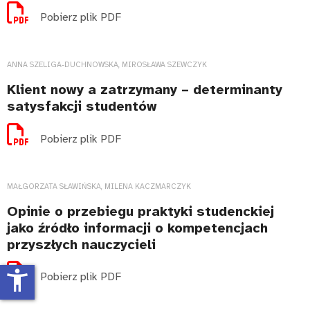
Pobierz plik PDF
ANNA SZELIGA-DUCHNOWSKA, MIROSŁAWA SZEWCZYK
Klient nowy a zatrzymany – determinanty
satysfakcji studentów
Pobierz plik PDF
MAŁGORZATA SŁAWIŃSKA, MILENA KACZMARCZYK
Opinie o przebiegu praktyki studenckiej
jako źródło informacji o kompetencjach
przyszłych nauczycieli
accessibility_new
Pobierz plik PDF