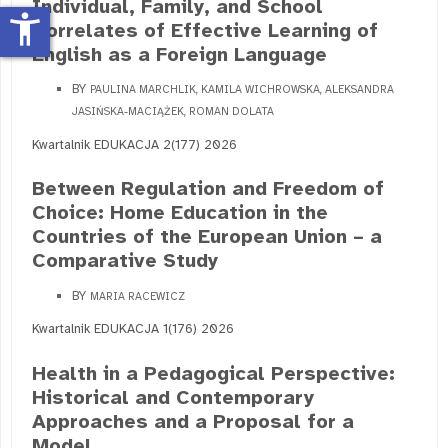
Individual, Family, and School
accessibility_new
Correlates of Effective Learning of
English as a Foreign Language
BY
PAULINA MARCHLIK, KAMILA WICHROWSKA, ALEKSANDRA
JASIŃSKA-MACIĄŻEK, ROMAN DOLATA
Kwartalnik EDUKACJA 2(177) 2026
Between Regulation and Freedom of
Choice: Home Education in the
Countries of the European Union – a
Comparative Study
BY
MARIA RACEWICZ
Kwartalnik EDUKACJA 1(176) 2026
Health in a Pedagogical Perspective:
Historical and Contemporary
Approaches and a Proposal for a
Model