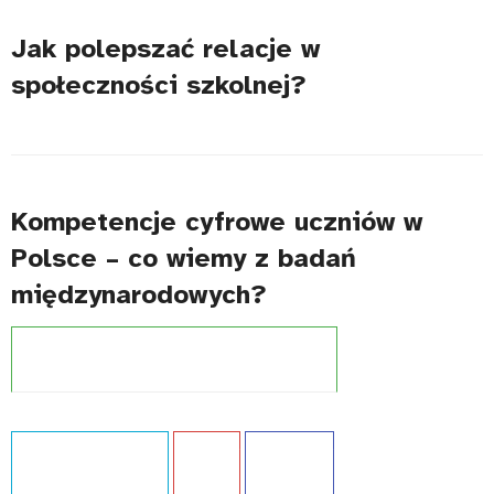
Jak polepszać relacje w
społeczności szkolnej?
Kompetencje cyfrowe uczniów w
Polsce – co wiemy z badań
międzynarodowych?
Projekt:
Międzynarodowe badania kompetencji
Typ publikacji:
Analiza
Język:
PL
WCAG - TAK