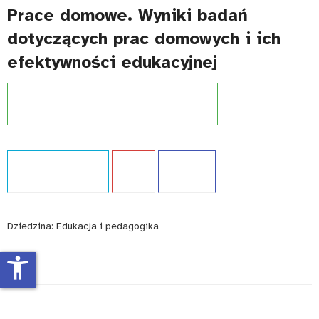
Prace domowe. Wyniki badań
dotyczących prac domowych i ich
efektywności edukacyjnej
Projekt:
Międzynarodowe badania kompetencji
Typ publikacji:
Analiza
Język:
PL
WCAG - TAK
Dziedzina:
Edukacja i pedagogika
accessibility_new