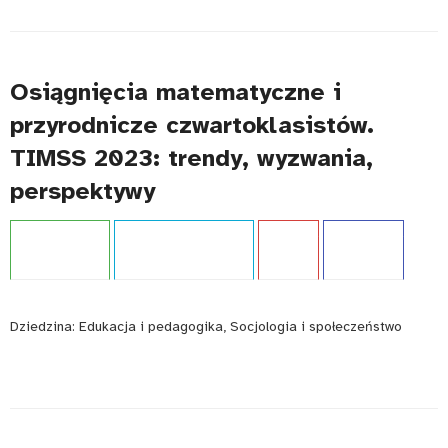
Osiągnięcia matematyczne i
przyrodnicze czwartoklasistów.
TIMSS 2023: trendy, wyzwania,
perspektywy
Projekt:
TIMSS
Typ publikacji:
Raport
Język:
PL
WCAG - TAK
Dziedzina:
Edukacja i pedagogika, Socjologia i społeczeństwo