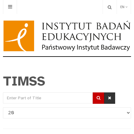
EN
TIMSS
Enter
Part
Display
of
#
Title