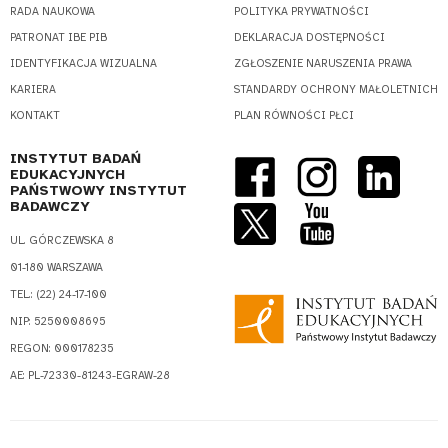
RADA NAUKOWA
POLITYKA PRYWATNOŚCI
PATRONAT IBE PIB
DEKLARACJA DOSTĘPNOŚCI
IDENTYFIKACJA WIZUALNA
ZGŁOSZENIE NARUSZENIA PRAWA
KARIERA
STANDARDY OCHRONY MAŁOLETNICH
KONTAKT
PLAN RÓWNOŚCI PŁCI
INSTYTUT BADAŃ
EDUKACYJNYCH
PAŃSTWOWY INSTYTUT
BADAWCZY
UL. GÓRCZEWSKA 8
01-180 WARSZAWA
TEL.: (22) 24-17-100
NIP: 5250008695
REGON: 000178235
AE: PL-72330-81243-EGRAW-28