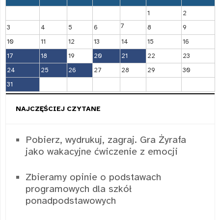
1
2
7
3
4
5
6
8
9
10
11
12
13
14
15
16
17
18
19
20
21
22
23
24
25
26
27
28
29
30
31
NAJCZĘŚCIEJ CZYTANE
Pobierz, wydrukuj, zagraj. Gra Żyrafa
jako wakacyjne ćwiczenie z emocji
Zbieramy opinie o podstawach
programowych dla szkół
ponadpodstawowych