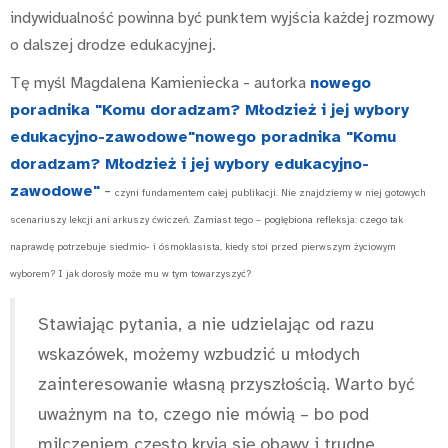
indywidualność powinna być punktem wyjścia każdej rozmowy
o dalszej drodze edukacyjnej.
Tę myśl Magdalena Kamieniecka - autorka
nowego
poradnika "Komu doradzam? Młodzież i jej wybory
edukacyjno-zawodowe"nowego poradnika "Komu
doradzam? Młodzież i jej wybory edukacyjno-
zawodowe"
-
czyni fundamentem całej publikacji. Nie znajdziemy w niej gotowych
scenariuszy lekcji ani arkuszy ćwiczeń. Zamiast tego – pogłębiona refleksja: czego tak
naprawdę potrzebuje siedmio- i ósmoklasista, kiedy stoi przed pierwszym życiowym
wyborem? I jak dorosły może mu w tym towarzyszyć?
Stawiając pytania, a nie udzielając od razu
wskazówek, możemy wzbudzić u młodych
zainteresowanie własną przyszłością. Warto być
uważnym na to, czego nie mówią – bo pod
milczeniem często kryją się obawy i trudne