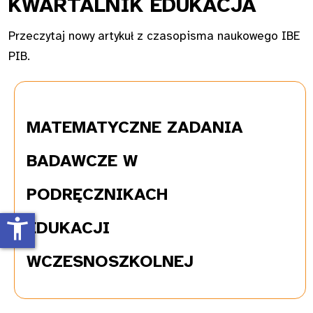
KWAR
TALNIK EDUKACJA
Przeczytaj nowy artykuł z czasopisma naukowego IBE
PIB.
MATEMATYCZNE
ZADANIA
BADAWCZE W
PODRĘCZNIKACH
accessibility_new
EDUKACJI
WCZESNOSZKOLNEJ