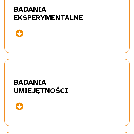
BADANIA
EKSP
ERYMENTALNE
+
BADANIA
UMIE
JĘTNOŚCI
+