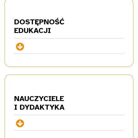
DOSTĘPNOŚĆ
EDU
KACJI
+
NAUCZYCIELE
I DYDA
KTYKA
+