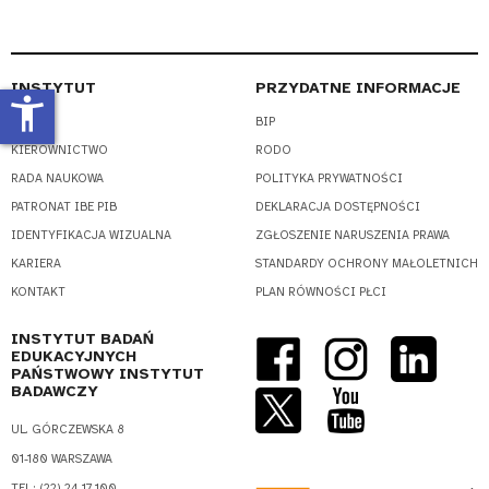
INSTYTUT
PRZYDATNE INFORMACJE
accessibility_new
O NAS
BIP
KIEROWNICTWO
RODO
RADA NAUKOWA
POLITYKA PRYWATNOŚCI
PATRONAT IBE PIB
DEKLARACJA DOSTĘPNOŚCI
IDENTYFIKACJA WIZUALNA
ZGŁOSZENIE NARUSZENIA PRAWA
KARIERA
STANDARDY OCHRONY MAŁOLETNICH
KONTAKT
PLAN RÓWNOŚCI PŁCI
INSTYTUT BADAŃ
EDUKACYJNYCH
PAŃSTWOWY INSTYTUT
BADAWCZY
UL. GÓRCZEWSKA 8
01-180 WARSZAWA
TEL.: (22) 24-17-100