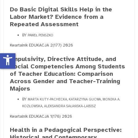
Do Basic Digital Skills Help in the
Labor Market? Evidence from a
Repeated Assessment
BY
PAWEŁ PENSZKO
Kwartalnik EDUKACJA 2(177) 2026
accessibility_new
Impulsivity, Directive Attitude, and
Social Competencies Among Students
of Teacher Education: Comparison
Across Gender and Teacher-Training
Majors
BY
MARTA KUTY-PACHECKA, KATARZYNA GUCWA, MONIKA A.
KOZŁOWSKA, ALEKSANDRA SAŁAŃSKA-LABISZ
Kwartalnik EDUKACJA 1(176) 2026
Health in a Pedagogical Perspective:
Historical and Contemporary