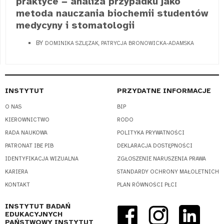
praktyce − analiza przypadku jako
metoda nauczania biochemii studentów
medycyny i stomatologii
BY
DOMINIKA SZLĘZAK, PATRYCJA BRONOWICKA-ADAMSKA
INSTYTUT
PRZYDATNE INFORMACJE
O NAS
BIP
KIEROWNICTWO
RODO
RADA NAUKOWA
POLITYKA PRYWATNOŚCI
PATRONAT IBE PIB
DEKLARACJA DOSTĘPNOŚCI
IDENTYFIKACJA WIZUALNA
ZGŁOSZENIE NARUSZENIA PRAWA
KARIERA
STANDARDY OCHRONY MAŁOLETNICH
KONTAKT
PLAN RÓWNOŚCI PŁCI
INSTYTUT BADAŃ
EDUKACYJNYCH
PAŃSTWOWY INSTYTUT