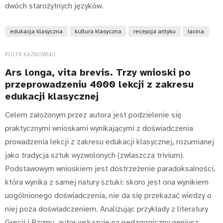
dwóch starożytnych języków.
edukacja klasyczna
kultura klasyczna
recepcja antyku
łacina
PIOTR KAZNOWSKI
Ars longa, vita brevis. Trzy wnioski po
przeprowadzeniu 4000 lekcji z zakresu
edukacji klasycznej
Celem założonym przez autora jest podzielenie się
praktycznymi wnioskami wynikającymi z doświadczenia
prowadzenia lekcji z zakresu edukacji klasycznej, rozumianej
jako tradycja sztuk wyzwolonych (zwłaszcza trivium).
Podstawowym wnioskiem jest dostrzeżenie paradoksalności,
która wynika z samej natury sztuki: skoro jest ona wynikiem
uogólnionego doświadczenia, nie da się przekazać wiedzy o
niej poza doświadczeniem. Analizując przykłady z literatury
Grecji i Rzymu, autor wskazuje na pedagogiczny geniusz