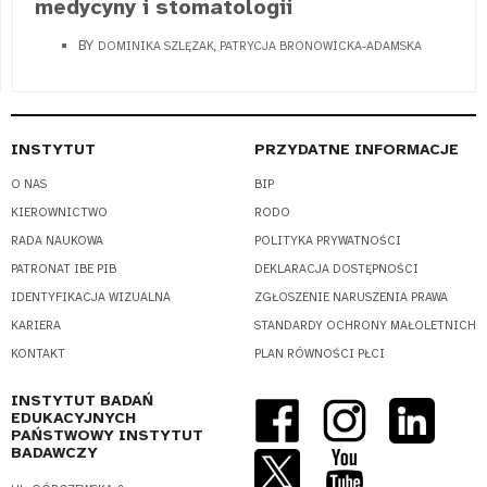
medycyny i stomatologii
BY
DOMINIKA SZLĘZAK, PATRYCJA BRONOWICKA-ADAMSKA
INSTYTUT
PRZYDATNE INFORMACJE
O NAS
BIP
KIEROWNICTWO
RODO
RADA NAUKOWA
POLITYKA PRYWATNOŚCI
PATRONAT IBE PIB
DEKLARACJA DOSTĘPNOŚCI
IDENTYFIKACJA WIZUALNA
ZGŁOSZENIE NARUSZENIA PRAWA
KARIERA
STANDARDY OCHRONY MAŁOLETNICH
KONTAKT
PLAN RÓWNOŚCI PŁCI
INSTYTUT BADAŃ
EDUKACYJNYCH
PAŃSTWOWY INSTYTUT
BADAWCZY