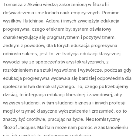
Tomasza z Akwinu wiedzą zakorzenioną w filozofii
doświadczenia i metodach nauk empirycznych. Pomimo
wysiłków Hutchinsa, Adlera i innych zwyciężyła edukacja
progresywna, czego efektem był system oświatowy
charakteryzujący się pragmatyzmem i pozytywizmem.
Jednym z powodów, dla których edukacja progresywna
odniosła sukces, jest to, że tradycja edukacji klasycznej
wywodzi się ze społeczeństw arystokratycznych, z
rozróżnieniem na sztuki wyzwolone i wytwórcze, podczas gdy
edukacja progresywna wydawała się bardziej odpowiednia dla
społeczeństwa demokratycznego. To, czego potrzebujemy
dzisiaj, to integracja edukacji liberalnej i zawodowej, aby
wszyscy studenci, w tym studenci biznesu i innych profesji,
mogli otrzymać klasyczne wykształcenie i zrozumieć, co to
znaczy żyć cnotliwie, pracując na życie. Neotomistyczny
filozof Jacques Maritain może nam pomóc w zastanowieniu
się, jak uzyskać tę zintegrowaną edukację.