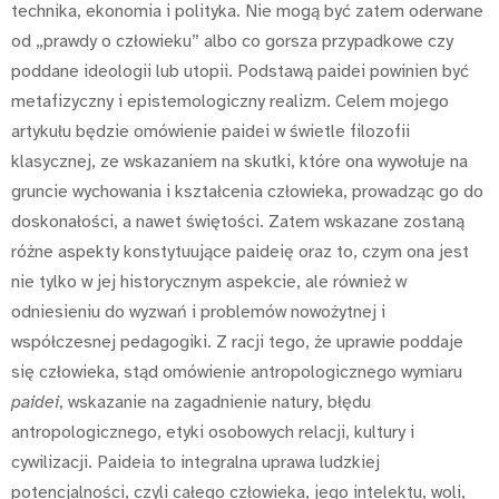
technika, ekonomia i polityka. Nie mogą być zatem oderwane
od „prawdy o człowieku” albo co gorsza przypadkowe czy
poddane ideologii lub utopii. Podstawą paidei powinien być
metafizyczny i epistemologiczny realizm. Celem mojego
artykułu będzie omówienie paidei w świetle filozofii
klasycznej, ze wskazaniem na skutki, które ona wywołuje na
gruncie wychowania i kształcenia człowieka, prowadząc go do
doskonałości, a nawet świętości. Zatem wskazane zostaną
różne aspekty konstytuujące paideię oraz to, czym ona jest
nie tylko w jej historycznym aspekcie, ale również w
odniesieniu do wyzwań i problemów nowożytnej i
współczesnej pedagogiki. Z racji tego, że uprawie poddaje
się człowieka, stąd omówienie antropologicznego wymiaru
paidei
, wskazanie na zagadnienie natury, błędu
antropologicznego, etyki osobowych relacji, kultury i
cywilizacji. Paideia to integralna uprawa ludzkiej
potencjalności, czyli całego człowieka, jego intelektu, woli,