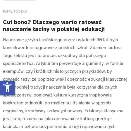
RAFAŁ TOCZKO
Cui bono? Dlaczego warto ratować
nauczanie łaciny w polskiej edukacji
Nauczanie języka łacińskiego przez ostatnich 30 lat było
konsekwentnie rugowane z polskich szkół. Zdaniem autora
tego tekstu jest to proces szkodliwy dla polskiego
społeczeństwa. Artykuł ten prezentuje argumenty, w formie
exemplów, czyli krótkich historycznych przykładów, by
dowieść tezy, że poprzez wieki obecność edukacji klasycznej
accessibility_new
w zachodniej tradycji nauczania była korzystna dla całych
społeczeństw, ponieważ kultura klasyczna inspirowała
konkretne jednostki do myślenia i działania w sposób
oryginalny, kreatywny i zdyscyplinowany. Edukacja klasyczna
jest tutaj rozumiana jako obcowanie z kulturą grecką i
łacińską możliwie bezpośrednio dzięki opanowaniu tych