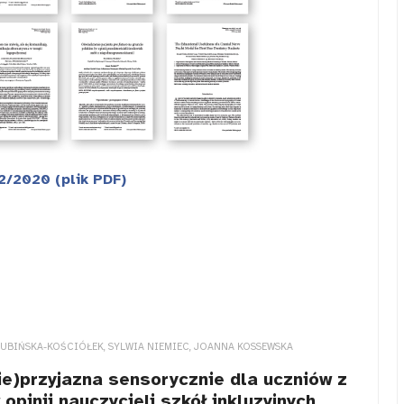
2/2020 (plik PDF)
UBIŃSKA-KOŚCIÓŁEK, SYLWIA NIEMIEC, JOANNA KOSSEWSKA
nie)przyjazna sensorycznie dla uczniów z
pinii nauczycieli szkół inkluzyjnych