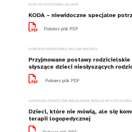
DOROTA PODGÓRSKA-JACHNIK
KODA – niewidoczne specjalne potr
Pobierz plik PDF
DOMINIKA WIŚNIEWSKA, PAULINA MALENTA
Przyjmowane postawy rodzicielskie 
słyszące dzieci niesłyszących rodzi
Pobierz plik PDF
AGNIESZKA FRANIECZEK-MADALIŃSKA, NATALIA WOJCIECHOWSK
Dzieci, które nie mówią, ale się ko
terapii logopedycznej