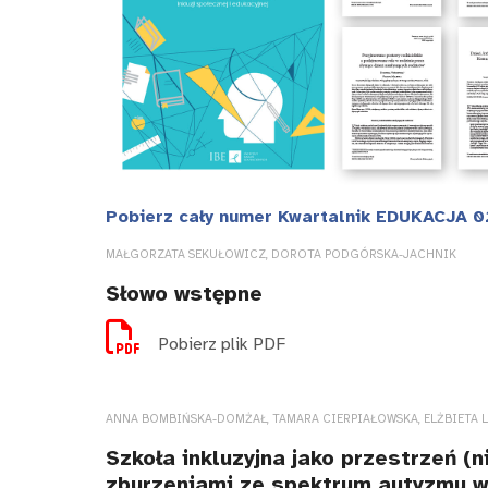
Pobierz cały numer Kwartalnik EDUKACJA 0
MAŁGORZATA SEKUŁOWICZ, DOROTA PODGÓRSKA-JACHNIK
Słowo wstępne
Pobierz plik PDF
ANNA BOMBIŃSKA-DOMŻAŁ, TAMARA CIERPIAŁOWSKA, ELŻBIETA L
Szkoła inkluzyjna jako przestrzeń (
zburzeniami ze spektrum autyzmu w o