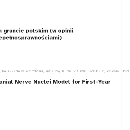
 gruncie polskim (w opinii
iepełnosprawnościami)
 KATARZYNA DESZCZYŃSKA, PAWEŁ PIĄTKIEWICZ, DAWID DZIEDZIC, BOGDAN CISZE
nial Nerve Nuclei Model for First-Year