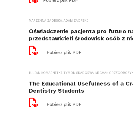
Pobierz plik PDF
MARZENNA ZAORSKA, ADAM ZAORSKI
Oświadczenie pacjenta pro futuro na
przedstawicieli środowisk osób z n
Pobierz plik PDF
IULIAN KOMARNITKI, TYMON SKADORWA, MICHAŁ GRZEGORCZYK,
The Educational Usefulness of a Cra
Dentistry Students
Pobierz plik PDF