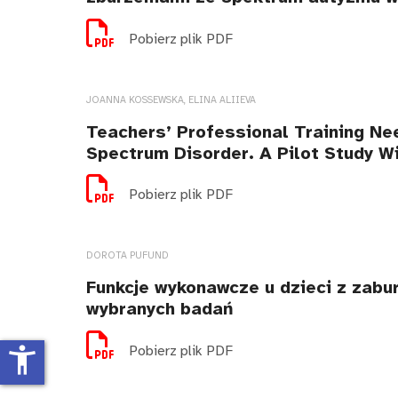
Pobierz plik PDF
JOANNA KOSSEWSKA, ELINA ALIIEVA
Teachers’ Professional Training N
Spectrum Disorder. A Pilot Study W
Pobierz plik PDF
DOROTA PUFUND
Funkcje wykonawcze u dzieci z zabu
wybranych badań
Pobierz plik PDF
accessibility_new