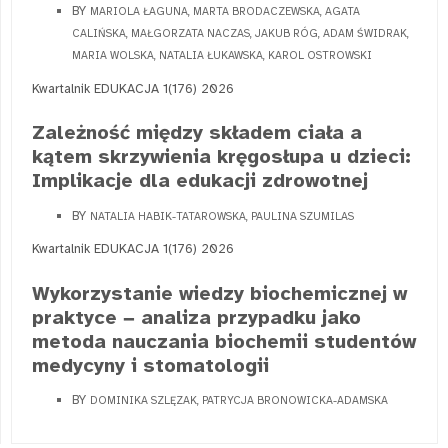
BY
MARIOLA ŁAGUNA, MARTA BRODACZEWSKA, AGATA
CALIŃSKA, MAŁGORZATA NACZAS, JAKUB RÓG, ADAM ŚWIDRAK,
MARIA WOLSKA, NATALIA ŁUKAWSKA, KAROL OSTROWSKI
Kwartalnik EDUKACJA 1(176) 2026
Zależność między składem ciała a
kątem skrzywienia kręgosłupa u dzieci:
Implikacje dla edukacji zdrowotnej
BY
NATALIA HABIK-TATAROWSKA, PAULINA SZUMILAS
Kwartalnik EDUKACJA 1(176) 2026
Wykorzystanie wiedzy biochemicznej w
praktyce − analiza przypadku jako
metoda nauczania biochemii studentów
medycyny i stomatologii
BY
DOMINIKA SZLĘZAK, PATRYCJA BRONOWICKA-ADAMSKA