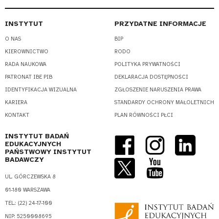
INSTYTUT
PRZYDATNE INFORMACJE
O NAS
BIP
KIEROWNICTWO
RODO
RADA NAUKOWA
POLITYKA PRYWATNOŚCI
PATRONAT IBE PIB
DEKLARACJA DOSTĘPNOŚCI
IDENTYFIKACJA WIZUALNA
ZGŁOSZENIE NARUSZENIA PRAWA
KARIERA
STANDARDY OCHRONY MAŁOLETNICH
KONTAKT
PLAN RÓWNOŚCI PŁCI
INSTYTUT BADAŃ
EDUKACYJNYCH
PAŃSTWOWY INSTYTUT
BADAWCZY
UL. GÓRCZEWSKA 8
01-180 WARSZAWA
TEL.: (22) 24-17-100
NIP: 5250008695