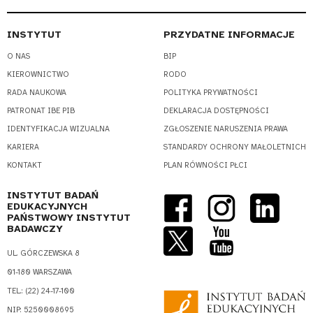
INSTYTUT
PRZYDATNE INFORMACJE
O NAS
BIP
KIEROWNICTWO
RODO
RADA NAUKOWA
POLITYKA PRYWATNOŚCI
PATRONAT IBE PIB
DEKLARACJA DOSTĘPNOŚCI
IDENTYFIKACJA WIZUALNA
ZGŁOSZENIE NARUSZENIA PRAWA
KARIERA
STANDARDY OCHRONY MAŁOLETNICH
KONTAKT
PLAN RÓWNOŚCI PŁCI
INSTYTUT BADAŃ
EDUKACYJNYCH
PAŃSTWOWY INSTYTUT
BADAWCZY
UL. GÓRCZEWSKA 8
01-180 WARSZAWA
TEL.: (22) 24-17-100
NIP: 5250008695