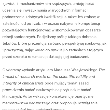
zjawisk i mechanizmów nim rządzących, umiejętność
uczenia się i wyszukiwania wiarygodnych informacji,
podnoszenie zdobytych kwalifikacji, a także ich zmianę w
zależności od potrzeb, i wreszcie nabywanie kompetencji
pozwalających funkcjonować w skomplikowanym obszarze
relacji społecznych. Podjęliśmy próbę takiego dobrania
tekstów, które prezentują zarówno perspektywę naukową, jak
i praktyczną, dając wkład do dyskusji o zadaniach stojących
przed szeroko rozumianą edukacją i jej badaczami.
Otwieramy wydanie artykułem Mateusza Wasylewskiego
The
impact of research waste on the scientific validity and
integrity of clinical trials
podejmujący temat zasad
prowadzenia badań naukowych na przykładzie badań
klinicznych. Autor wskazuje konsekwencje bioetyczne
marnotrawstwa badawczego oraz proponuje rozwiązania
mające służyć jego zminimalizowaniu.