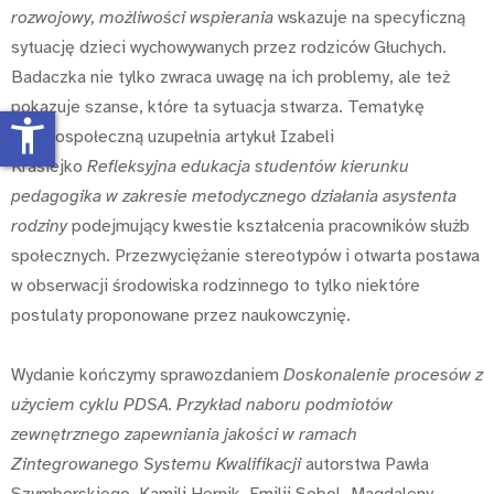
rozwojowy, możliwości wspierania
wskazuje na specyficzną
sytuację dzieci wychowywanych przez rodziców Głuchych.
Badaczka nie tylko zwraca uwagę na ich problemy, ale też
pokazuje szanse, które ta sytuacja stwarza. Tematykę
accessibility_new
psychospołeczną uzupełnia artykuł Izabeli
Krasiejko
Refleksyjna edukacja studentów kierunku
pedagogika w zakresie metodycznego działania asystenta
rodziny
podejmujący kwestie kształcenia pracowników służb
społecznych. Przezwyciężanie stereotypów i otwarta postawa
w obserwacji środowiska rodzinnego to tylko niektóre
postulaty proponowane przez naukowczynię.
Wydanie kończymy sprawozdaniem
Doskonalenie procesów z
użyciem cyklu PDSA. Przykład naboru podmiotów
zewnętrznego zapewniania jakości w ramach
Zintegrowanego Systemu Kwalifikacji
autorstwa Pawła