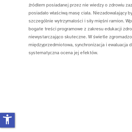
źródłem posiadanej przez nie wiedzy o zdrowiu za
posiadało właściwą masę ciała. Niezadowalający by
szczególnie wytrzymałości i siły mięśni ramion. 
bogate treści programowe z zakresu edukacji zdrow
niewystarczająco skuteczne. W świetle zgromadzon
międzyprzedmiotowa, synchronizacja i ewaluacja d
systematyczna ocena jej efektów.
accessibility_new