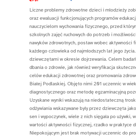
Liczne problemy zdrowotne dzieci i młodzieży zo
oraz ewaluacji funkcjonujących programów edukacj
nauczycielom wychowania fizycznego, przed który
szkolnych zajęć ruchowych do potrzeb i możliwoś
nawyków zdrowotnych, postaw wobec aktywności fi
każdego człowieka od najmłodszych lat jego życia
dziewczętami w okresie dojrzewania. Celem badań
dbania o zdrowie, jak również weryfikacja skuteczn
celów edukacji zdrowotnej oraz promowania zdrow
Białej Podlaskiej. Objęto nimi 201 uczennic w wi
diagnostycznego oraz metodę egzaminacyjną pozwa
Uzyskane wyniki wskazują na niedostateczną trosk
odżywiania wskazywane były przez dziewczęta jak
sen i wypoczynek, wiele z nich sięgała po używki, 
wartości aktywności fizycznej, rzadko w praktyce 
Niepokojącym jest brak motywacji uczennic do prow