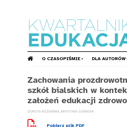
O CZASOPIŚMIE
DLA AUTORÓW
Zachowania prozdrowotn
szkół bialskich w kontek
założeń edukacji zdrowo
DOROTA RÓŻAŃSKA, KRYSTYNA GÓRNIAK
Pobierz plik PDF