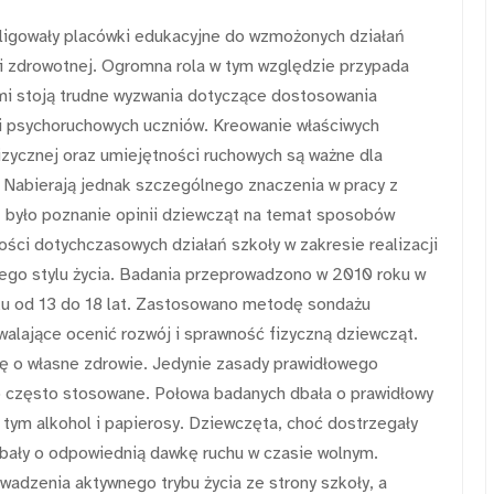
bligowały placówki edukacyjne do wzmożonych działań
i zdrowotnej. Ogromna rola w tym względzie przypada
mi stoją trudne wyzwania dotyczące dostosowania
ci psychoruchowych uczniów. Kreowanie właściwych
zycznej oraz umiejętności ruchowych są ważne dla
. Nabierają jednak szczególnego znaczenia w pracy z
 było poznanie opinii dziewcząt na temat sposobów
ości dotychczasowych działań szkoły w zakresie realizacji
ego stylu życia. Badania przeprowadzono w 2010 roku w
eku od 13 do 18 lat. Zastosowano metodę sondażu
lające ocenić rozwój i sprawność fizyczną dziewcząt.
ę o własne zdrowie. Jedynie zasady prawidłowego
o często stosowane. Połowa badanych dbała o prawidłowy
w tym alkohol i papierosy. Dziewczęta, choć dostrzegały
dbały o odpowiednią dawkę ruchu w czasie wolnym.
adzenia aktywnego trybu życia ze strony szkoły, a