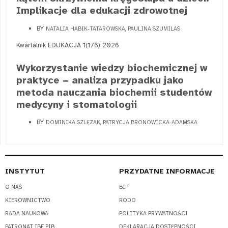
Implikacje dla edukacji zdrowotnej
BY
NATALIA HABIK-TATAROWSKA, PAULINA SZUMILAS
Kwartalnik EDUKACJA 1(176) 2026
Wykorzystanie wiedzy biochemicznej w
praktyce − analiza przypadku jako
metoda nauczania biochemii studentów
medycyny i stomatologii
BY
DOMINIKA SZLĘZAK, PATRYCJA BRONOWICKA-ADAMSKA
INSTYTUT
PRZYDATNE INFORMACJE
O NAS
BIP
KIEROWNICTWO
RODO
RADA NAUKOWA
POLITYKA PRYWATNOŚCI
PATRONAT IBE PIB
DEKLARACJA DOSTĘPNOŚCI