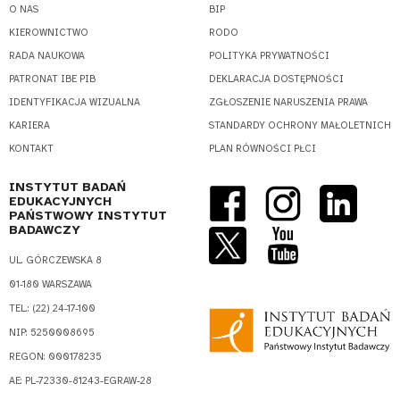
O NAS
BIP
KIEROWNICTWO
RODO
RADA NAUKOWA
POLITYKA PRYWATNOŚCI
PATRONAT IBE PIB
DEKLARACJA DOSTĘPNOŚCI
IDENTYFIKACJA WIZUALNA
ZGŁOSZENIE NARUSZENIA PRAWA
KARIERA
STANDARDY OCHRONY MAŁOLETNICH
KONTAKT
PLAN RÓWNOŚCI PŁCI
INSTYTUT BADAŃ
EDUKACYJNYCH
PAŃSTWOWY INSTYTUT
BADAWCZY
UL. GÓRCZEWSKA 8
01-180 WARSZAWA
TEL.: (22) 24-17-100
NIP: 5250008695
REGON: 000178235
AE: PL-72330-81243-EGRAW-28