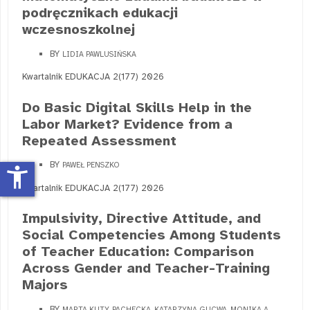
podręcznikach edukacji
wczesnoszkolnej
BY
LIDIA PAWLUSIŃSKA
Kwartalnik EDUKACJA 2(177) 2026
Do Basic Digital Skills Help in the
Labor Market? Evidence from a
Repeated Assessment
BY
PAWEŁ PENSZKO
accessibility_new
Kwartalnik EDUKACJA 2(177) 2026
Impulsivity, Directive Attitude, and
Social Competencies Among Students
of Teacher Education: Comparison
Across Gender and Teacher-Training
Majors
BY
MARTA KUTY-PACHECKA, KATARZYNA GUCWA, MONIKA A.