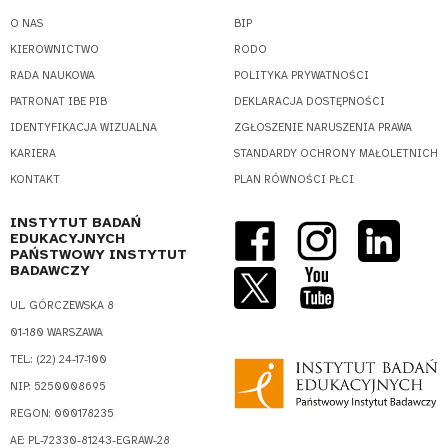
O NAS
BIP
KIEROWNICTWO
RODO
RADA NAUKOWA
POLITYKA PRYWATNOŚCI
PATRONAT IBE PIB
DEKLARACJA DOSTĘPNOŚCI
IDENTYFIKACJA WIZUALNA
ZGŁOSZENIE NARUSZENIA PRAWA
KARIERA
STANDARDY OCHRONY MAŁOLETNICH
KONTAKT
PLAN RÓWNOŚCI PŁCI
INSTYTUT BADAŃ
EDUKACYJNYCH
PAŃSTWOWY INSTYTUT
BADAWCZY
UL. GÓRCZEWSKA 8
01-180 WARSZAWA
TEL.: (22) 24-17-100
NIP: 5250008695
REGON: 000178235
AE: PL-72330-81243-EGRAW-28