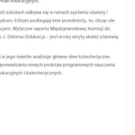
mian edukacyjnych.
kich szkołach odbywa się w ramach systemu oświaty i
kom, którym podlegają inne przedmioty, to, chcąc nie
cjom. Wytyczne raportu Międzynarodowej Komisji do
. Delorsa (Edukacja – jest w niej ukryty skarb) stanowią
 w jego świetle analizuje główne idee katechetyczne.
i wprowadzania nowych podstaw programowych nauczania
edukacyjnych i katechetycznych.