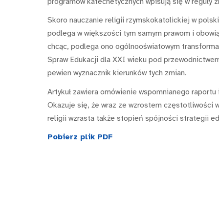
programów katechetycznych wpisują się w reguły z
Skoro nauczanie religii rzymskokatolickiej w pols
podlega w większości tym samym prawom i obowiąz
chcąc, podlega ono ogólnooświatowym transforma
Spraw Edukacji dla XXI wieku pod przewodnictwem J
pewien wyznacznik kierunków tych zmian.
Artykuł zawiera omówienie wspomnianego raportu i
Okazuje się, że wraz ze wzrostem częstotliwośc
religii wzrasta także stopień spójności strategii 
Pobierz plik PDF