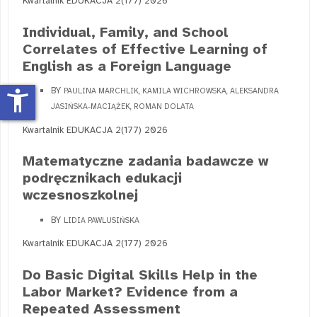
Kwartalnik EDUKACJA 2(177) 2026
Individual, Family, and School
Correlates of Effective Learning of
English as a Foreign Language
BY
accessibility_new
PAULINA MARCHLIK, KAMILA WICHROWSKA, ALEKSANDRA
JASIŃSKA-MACIĄŻEK, ROMAN DOLATA
Kwartalnik EDUKACJA 2(177) 2026
Matematyczne zadania badawcze w
podręcznikach edukacji
wczesnoszkolnej
BY
LIDIA PAWLUSIŃSKA
Kwartalnik EDUKACJA 2(177) 2026
Do Basic Digital Skills Help in the
Labor Market? Evidence from a
Repeated Assessment