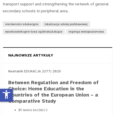
transport support and strengthening the network of general
secondary schools in peripheral area.
nierówności edukacyjne
lokalizacja szkoły podstawowej
wysokoselekcyjne licea ogólnokształcące
regresja wielopoziomowa
NAJNOWSZE ARTYKUŁY
Kwartalnik EDUKACJA 2(177) 2026
Between Regulation and Freedom of
Choice: Home Education in the
accessibility_new
Countries of the European Union – a
Comparative Study
BY
MARIA RACEWICZ