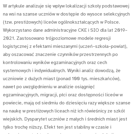
W artykule analizuje się wpływ lokalizacji szkoły podstawowej
na wsi na szanse uczniów w dostępie do wysoce selekcyjnych
(tzw. prestiżowych) liceów ogólnokształcących w Polsce.
Wykorzystano dane administracyjne CKE i SIO dla lat 2019–
2021. Zastosowano trójpoziomowe modele regresji
logistycznej z efektami mieszanymi (uczeń–szkoła–powiat),
aby oszacować znaczenie czynników przestrzennych po
kontrolowaniu wyników egzaminacyjnych oraz cech
systemowych i indywidualnych. Wyniki analiz dowodzą, że
uczniowie z dużych miast (ponad 100 tys. mieszkańców),
nawet po uwzględnieniu w analizie osiągnięć
egzaminacyjnych, migracji, płci oraz dostępności liceów w
powiecie, mają od siedmiu do dziesięciu razy większe szanse
na naukę w prestiżowych liceach niż ich rówieśnicy ze szkół
wiejskich. Dysparytet uczniów z małych i średnich miast jest
tylko trochę niższy. Efekt ten jest stabilny w czasie i